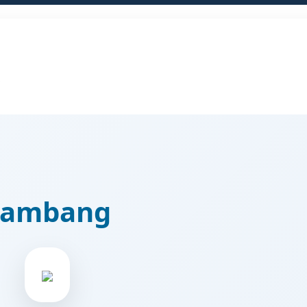
5
Lambang