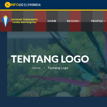
INFO
(021) 3908836
HOME
REGION
PROFILE
TENTANG LOGO
Home
Tentang Logo