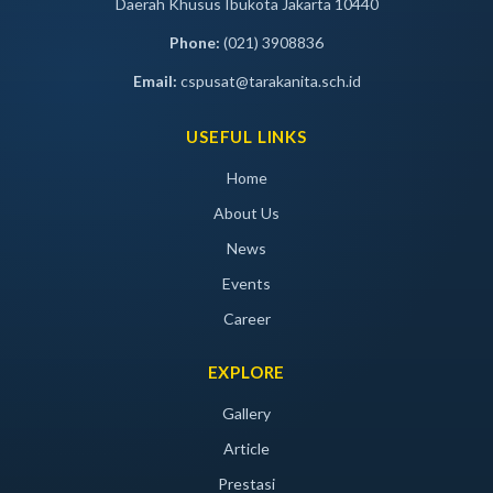
Daerah Khusus Ibukota Jakarta 10440
Phone:
(021) 3908836
Email:
cspusat@tarakanita.sch.id
USEFUL LINKS
Home
About Us
News
Events
Career
EXPLORE
Gallery
Article
Prestasi