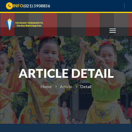
INFO
(021) 3908836
ARTICLE DETAIL
Home
Article
Detail