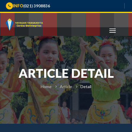
INFO
(021) 3908836
ARTICLE DETAIL
Home
Article
Detail