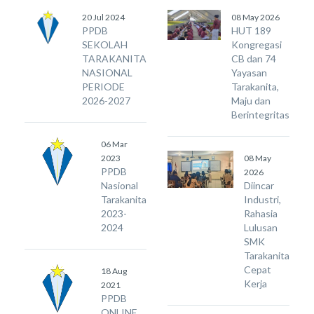
20 Jul 2024
08 May 2026
PPDB
HUT 189
SEKOLAH
Kongregasi
TARAKANITA
CB dan 74
NASIONAL
Yayasan
PERIODE
Tarakanita,
2026-2027
Maju dan
Berintegritas
06 Mar
2023
08 May
PPDB
2026
Nasional
Diincar
Tarakanita
Industri,
2023-
Rahasia
2024
Lulusan
SMK
Tarakanita
Cepat
18 Aug
Kerja
2021
PPDB
ONLINE