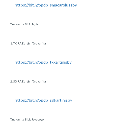
https://bit.ly/ppdb_smacarolussby
Tarakanita Blok Jagir
1. TK RA Kartini Tarakanita
https://bit.ly/ppdb_tkkartinisby
2. SD RA Kartini Tarakanita
https://bit.ly/ppdb_sdkartinisby
Tarakanita Blok Joyoboyo