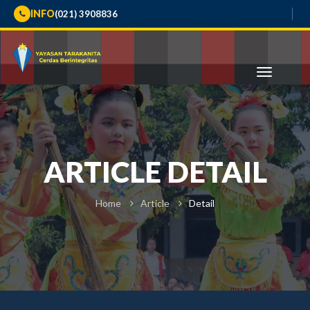
INFO
(021) 3908836
ARTICLE DETAIL
Home
Article
Detail