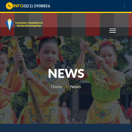
INFO
(021) 3908836
NEWS
Home
News