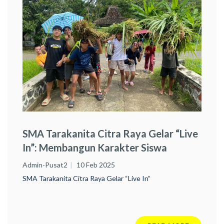
SMA Tarakanita Citra Raya Gelar “Live
In”: Membangun Karakter Siswa
Melalui Pengalaman Hidup Bersama
Admin-Pusat2
10 Feb 2025
Masyarakat
SMA Tarakanita Citra Raya Gelar “Live In”