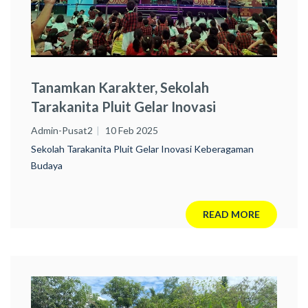
Tanamkan Karakter, Sekolah
Tarakanita Pluit Gelar Inovasi
Keberagaman Budaya
Admin-Pusat2
10 Feb 2025
Sekolah Tarakanita Pluit Gelar Inovasi Keberagaman
Budaya
READ MORE