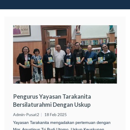
Pengurus Yayasan Tarakanita
Bersilaturahmi Dengan Uskup
Keuskupan Surabaya
Admin-Pusat2
18 Feb 2025
Yayasan Tarakanita mengadakan pertemuan dengan
Mgr. Agustinus Tri Budi Utomo, Uskup Keuskupan