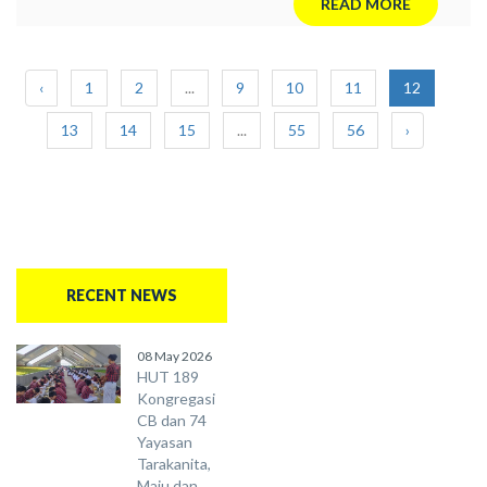
READ MORE
‹
1
2
...
9
10
11
12
13
14
15
...
55
56
›
RECENT NEWS
08 May 2026
HUT 189
Kongregasi
CB dan 74
Yayasan
Tarakanita,
Maju dan