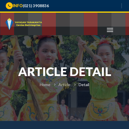
INFO
(021) 3908836
ARTICLE DETAIL
Home
Article
Detail